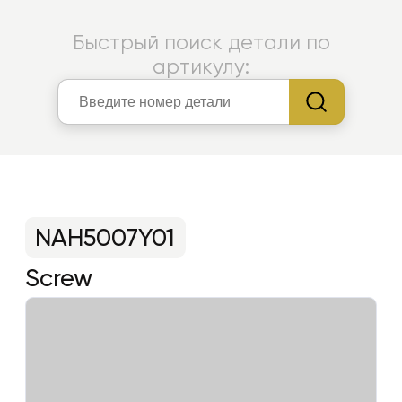
Быстрый поиск детали по
артикулу:
NAH5007Y01
Screw