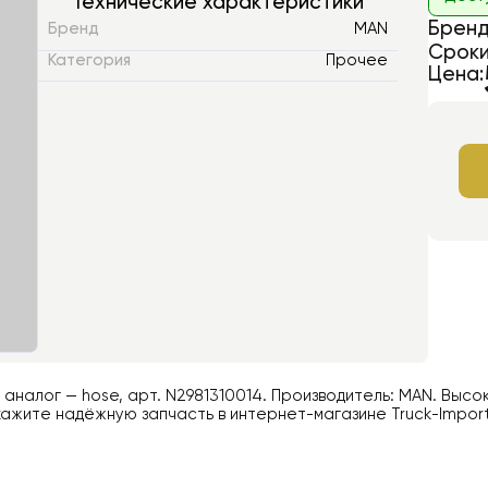
Технические характеристики
Бренд
Бренд
MAN
Сроки
Категория
Прочее
Цена:
й аналог —
hose
, арт.
N2981310014
. Производитель:
MAN
. Высо
ажите надёжную запчасть в интернет-магазине Truck-Impor