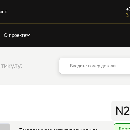
+
иск
З
О проекте
тикулу:
N2
Дост