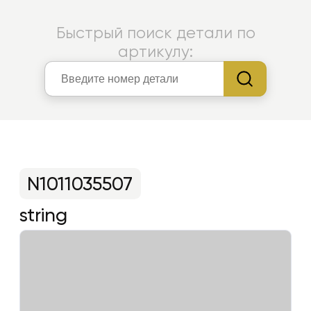
Быстрый поиск детали по
артикулу:
N1011035507
string