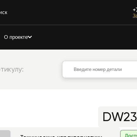
+
иск
З
О проекте
тикулу:
DW23
Дост