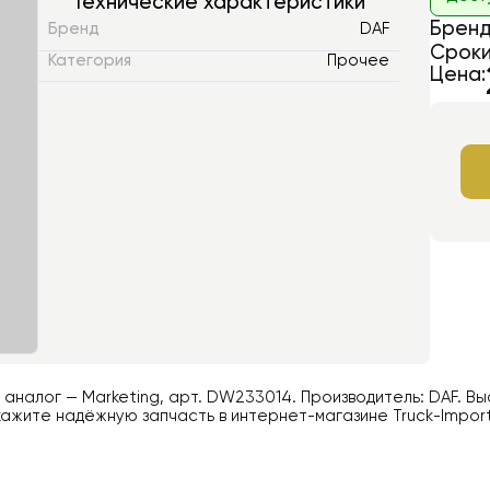
Технические характеристики
Бренд
Бренд
DAF
Сроки
Категория
Прочее
Цена:
й аналог —
Marketing
, арт.
DW233014
. Производитель:
DAF
. В
ажите надёжную запчасть в интернет-магазине Truck-Impor