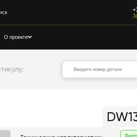
+
иск
З
О проекте
тикулу:
DW13
Дост