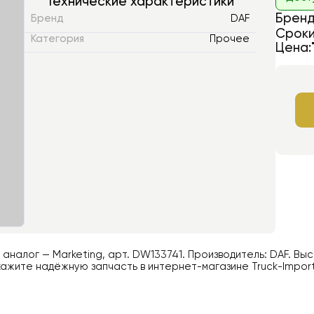
Технические характеристики
Бренд
Бренд
DAF
Сроки
Категория
Прочее
Цена:
й аналог —
Marketing
, арт.
DW133741
. Производитель:
DAF
. Вы
ажите надёжную запчасть в интернет-магазине Truck-Impor