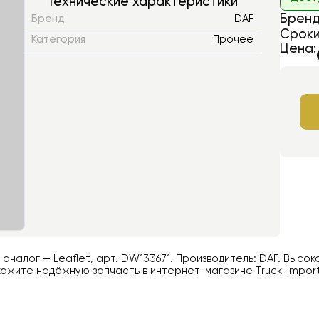
Технические характеристики
Бренд
Бренд
DAF
Сроки
Категория
Прочее
Цена:
й аналог —
Leaflet
, арт.
DW133671
. Производитель:
DAF
. Высок
ажите надёжную запчасть в интернет-магазине Truck-Impor