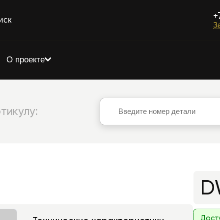
+
иск
З
О проекте
тикулу:
D
Дост