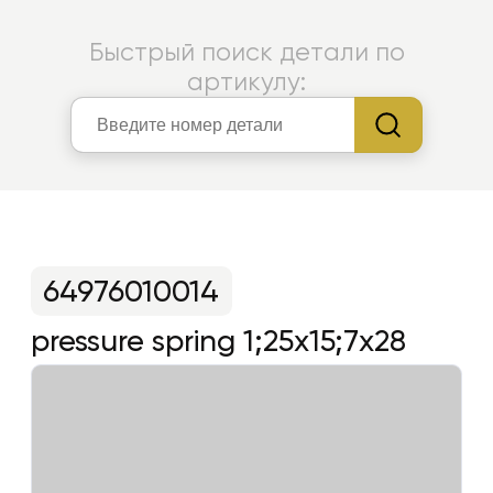
Быстрый поиск детали по
артикулу:
64976010014
pressure spring 1;25x15;7x28