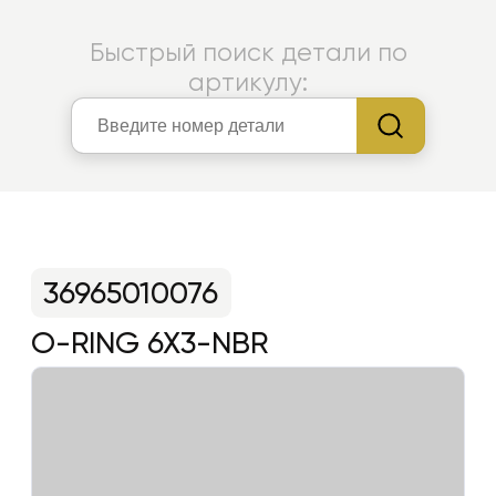
Быстрый поиск детали по
артикулу:
36965010076
O-RING 6X3-NBR