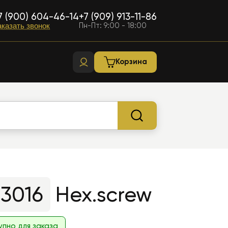
7 (900) 604-46-14
+7 (909) 913-11-86
Пн-Пт: 9:00 - 18:00
аказать звонок
Корзина
63016
Hex.screw
упно для заказа