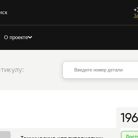
+
иск
З
О проекте
тикулу:
19
Дост