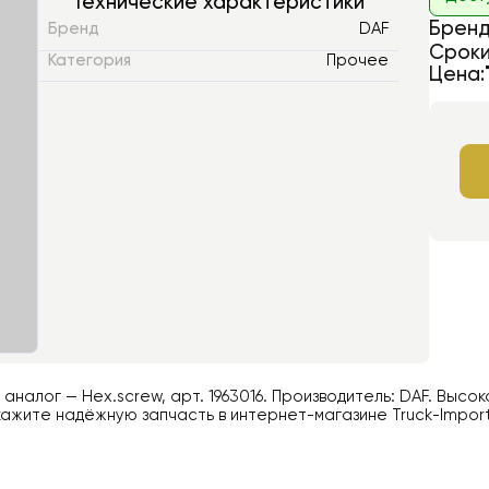
Технические характеристики
Бренд
Бренд
DAF
Сроки
Категория
Прочее
Цена:
й аналог —
Hex.screw
, арт.
1963016
. Производитель:
DAF
. Высок
ажите надёжную запчасть в интернет-магазине Truck-Impor