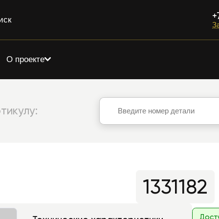
+
иск
З
О проекте
тикулу:
1331182
Дост