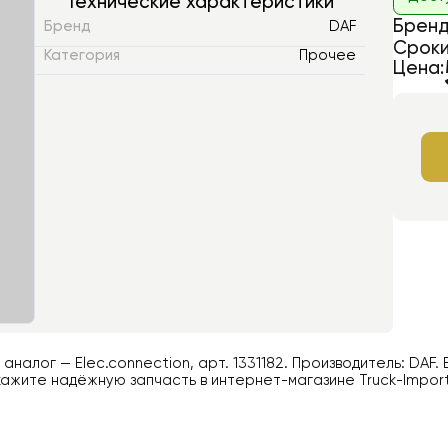
Технические характеристики
Бренд
Бренд
DAF
Сроки
Категория
Прочее
Цена:
й аналог —
Elec.connection
, арт.
1331182
. Производитель:
DAF
.
ажите надёжную запчасть в интернет-магазине Truck-Impor