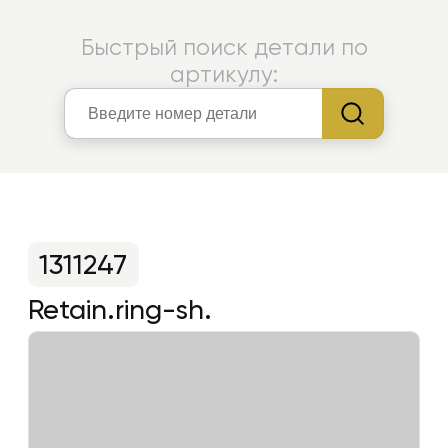
Быстрый поиск детали по
артикулу:
1311247
Retain.ring-sh.