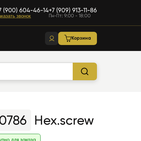
7 (900) 604-46-14
+7 (909) 913-11-86
Пн-Пт: 9:00 - 18:00
аказать звонок
Корзина
0786
Hex.screw
упно для заказа