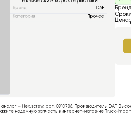
Технические характеристики
Бренд
Бренд
DAF
Сроки
Категория
Прочее
Цена:
й аналог —
Hex.screw
, арт.
0910786
. Производитель:
DAF
. Высо
ажите надёжную запчасть в интернет-магазине Truck-Impor