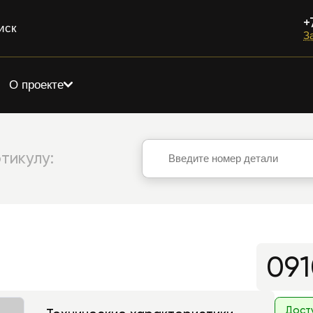
+
иск
З
О проекте
тикулу:
091
Дост