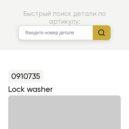
Быстрый поиск детали по
артикулу:
0910735
Lock washer