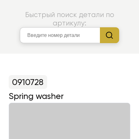
Быстрый поиск детали по
артикулу:
0910728
Spring washer