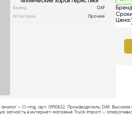
Технические характеристики
Бренд
Бренд
DAF
Сроки
Категория
Прочее
Цена:
й аналог —
O-ring
, арт.
0910632
. Производитель:
DAF
. Высокая
ю запчасть в интернет-магазине Truck-Import — оперативна