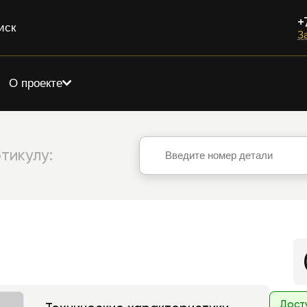
+
иск
З
О проекте
тикулу:
Дост