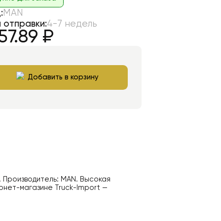
:
MAN
 отправки:
4-7 недель
57.89
₽
Добавить в корзину
. Производитель:
MAN
. Высокая
рнет-магазине Truck-Import —