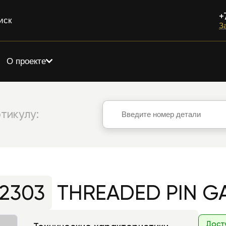
+
иск
З
О проекте
тикулу:
02303
THREADED PIN G
Дост