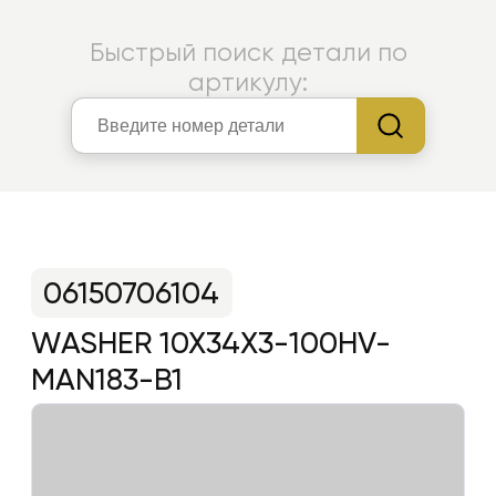
Быстрый поиск детали по
артикулу:
06150706104
WASHER 10X34X3-100HV-
MAN183-B1