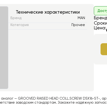
Дост
Технические характеристики
Бренд
Бренд
MAN
Сроки
Категория
Прочее
Цена:
й аналог —
GROOVED RAISED HEAD COLL.SCREW D5X16-ST-
, ар
етствие заводским стандартам. Закажите надёжную запчаст