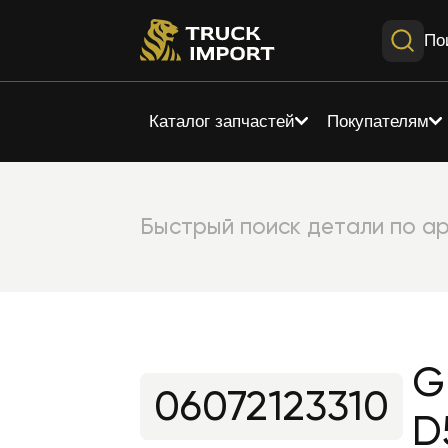
По
Каталог запчастей
Покупателям
Быстрый поиск детали по ар
G
06072123310
D