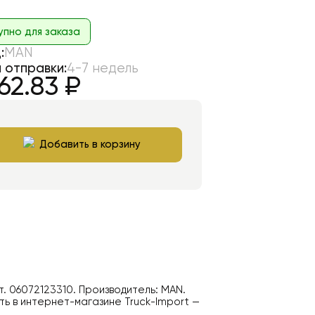
упно для заказа
:
MAN
 отправки:
4-7 недель
62.83
₽
Добавить в корзину
т.
06072123310
. Производитель:
MAN
.
ь в интернет-магазине Truck-Import —