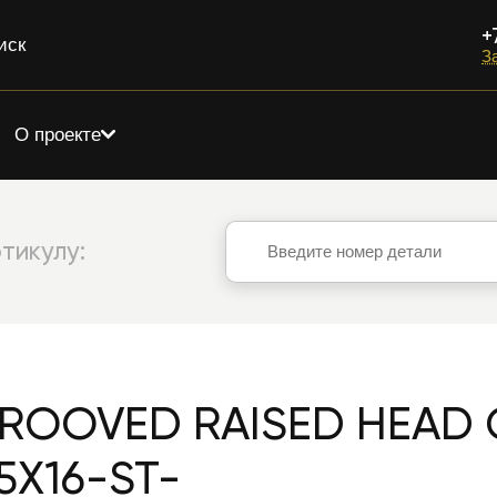
+
иск
З
О проекте
тикулу:
ROOVED RAISED HEAD
5X16-ST-