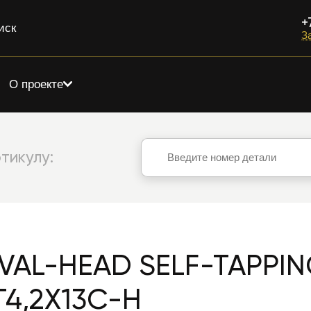
+
иск
З
О проекте
тикулу:
VAL-HEAD SELF-TAPPI
T4,2X13C-H