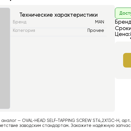
Дост
Технические характеристики
Бренд
Бренд
MAN
Сроки
Категория
Прочее
Цена:
й аналог —
OVAL-HEAD SELF-TAPPING SCREW ST4,2X13C-H
, арт
етствие заводским стандартам. Закажите надёжную запчаст