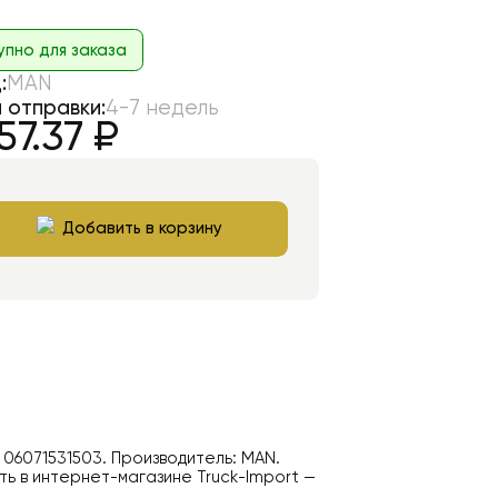
упно для заказа
:
MAN
 отправки:
4-7 недель
57.37
₽
Добавить в корзину
.
06071531503
. Производитель:
MAN
.
ь в интернет-магазине Truck-Import —