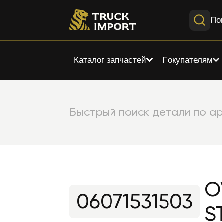
По
Каталог запчастей
Покупателям
Быстрый поиск детали по ар
O
06071531503
S