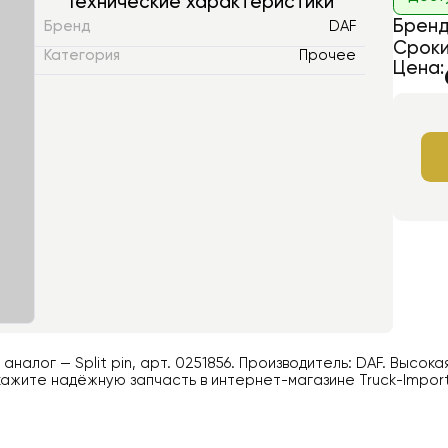
Технические характеристики
Бренд
Бренд
DAF
Сроки
Категория
Прочее
Цена:
й аналог —
Split pin
, арт.
0251856
. Производитель:
DAF
. Высока
ажите надёжную запчасть в интернет-магазине Truck-Impor