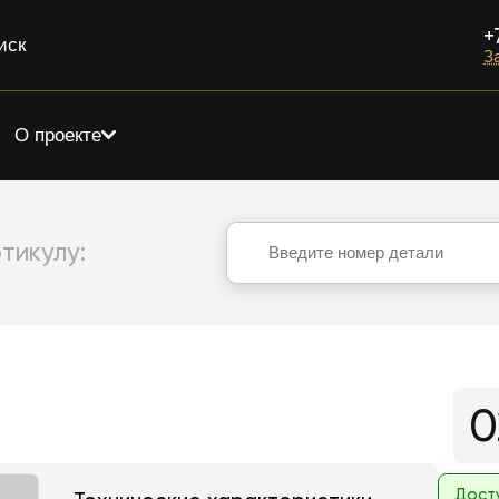
+
иск
З
О проекте
тикулу:
0
Дост