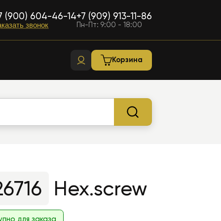
7 (900) 604-46-14
+7 (909) 913-11-86
Пн-Пт: 9:00 - 18:00
аказать звонок
Корзина
26716
Hex.screw
упно для заказа