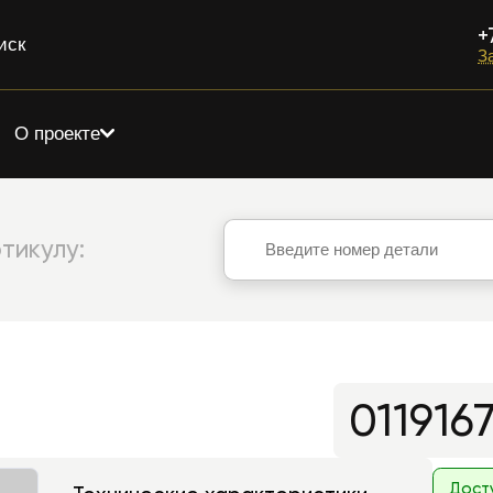
+
иск
З
О проекте
тикулу:
011916
Дост