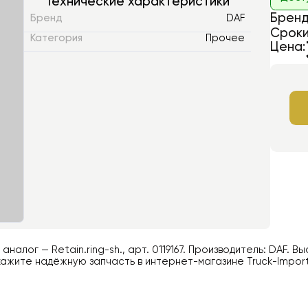
Технические характеристики
Бренд
Бренд
DAF
Сроки
Категория
Прочее
Цена:
й аналог —
Retain.ring-sh.
, арт.
0119167
. Производитель:
DAF
. В
ажите надёжную запчасть в интернет-магазине Truck-Impor